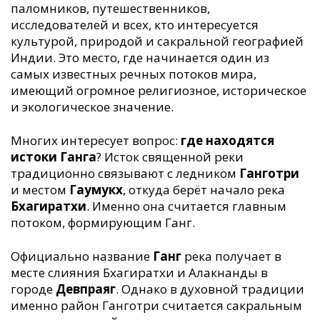
паломников, путешественников,
исследователей и всех, кто интересуется
культурой, природой и сакральной географией
Индии. Это место, где начинается один из
самых известных речных потоков мира,
имеющий огромное религиозное, историческое
и экологическое значение.
Многих интересует вопрос:
где находятся
истоки Ганга
? Исток священной реки
традиционно связывают с ледником
Ганготри
и местом
Гаумукх
, откуда берёт начало река
Бхагиратхи
. Именно она считается главным
потоком, формирующим Ганг.
Официально название
Ганг
река получает в
месте слияния Бхагиратхи и Алакнанды в
городе
Девпраяг
. Однако в духовной традиции
именно район Ганготри считается сакральным