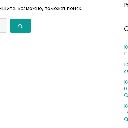
P
 ищите. Возможно, поможет поиск.
К
П
К
с
К
0
С
К
«
С