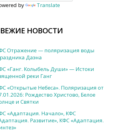
owered by
Translate
СВЕЖИЕ НОВОСТИ
ФС Отражение — поляризация воды
раздника Даэна
ФС «Ганг. Колыбель Души» — Истоки
вященной реки Ганг
ФС «Открытые Небеса». Поляризация от
7.01.2026: Рождество Христово, Белое
олнце и Святки
ФС «Адаптация. Начало», КФС
Адаптация. Развитие», КФС «Адаптация.
интез»