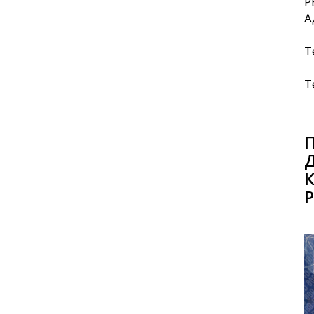
Р
А
Т
Т